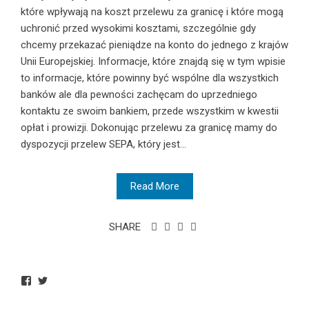
które wpływają na koszt przelewu za granicę i które mogą
uchronić przed wysokimi kosztami, szczególnie gdy
chcemy przekazać pieniądze na konto do jednego z krajów
Unii Europejskiej. Informacje, które znajdą się w tym wpisie
to informacje, które powinny być wspólne dla wszystkich
banków ale dla pewności zachęcam do uprzedniego
kontaktu ze swoim bankiem, przede wszystkim w kwestii
opłat i prowizji. Dokonując przelewu za granicę mamy do
dyspozycji przelew SEPA, który jest...
Read More
SHARE
View
View
BankowoInfo’s
BankowoInfo’s
profile
profile