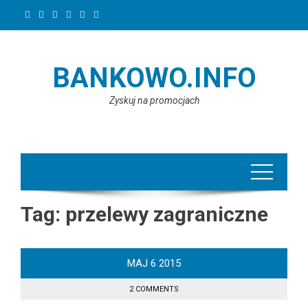
Skip
to
content
BANKOWO.INFO
Zyskuj na promocjach
Tag:
przelewy zagraniczne
MAJ
6
2015
2 COMMENTS