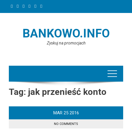
Skip
to
content
BANKOWO.INFO
Zyskuj na promocjach
Tag:
jak przenieść konto
MAR
25
2016
NO COMMENTS