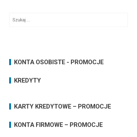
BankowoInfo’s
BankowoInfo’s
profile
profile
on
on
Facebook
Twitter
Szukaj:
KONTA OSOBISTE - PROMOCJE
KREDYTY
KARTY KREDYTOWE – PROMOCJE
KONTA FIRMOWE – PROMOCJE