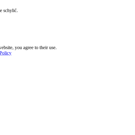
e schylić.
ebsite, you agree to their use.
Policy