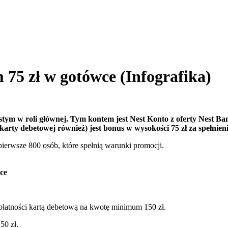
75 zł w gotówce (Infografika)
m w roli głównej. Tym kontem jest Nest Konto z oferty Nest Ban
 debetowej również) jest bonus w wysokości 75 zł za spełnienie
erwsze 800 osób, które spełnią warunki promocji.
ce
płatności kartą debetową na kwotę minimum 150 zł.
50 zł.