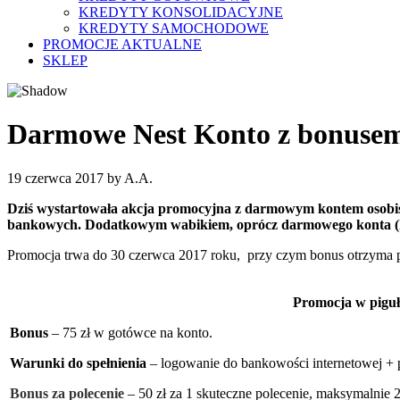
KREDYTY KONSOLIDACYJNE
KREDYTY SAMOCHODOWE
PROMOCJE AKTUALNE
SKLEP
Darmowe Nest Konto z bonusem 
19 czerwca 2017
by
A.A.
Dziś wystartowała akcja promocyjna z darmowym kontem osobisty
bankowych. Dodatkowym wabikiem, oprócz darmowego konta (karty
Promocja trwa do 30 czerwca 2017 roku, przy czym bonus otrzyma pi
Promocja w piguł
Bonus
– 75 zł w gotówce na konto.
Warunki do spełnienia
– logowanie do bankowości internetowej + 
Bonus za polecenie
– 50 zł za 1 skuteczne polecenie, maksymalnie 2