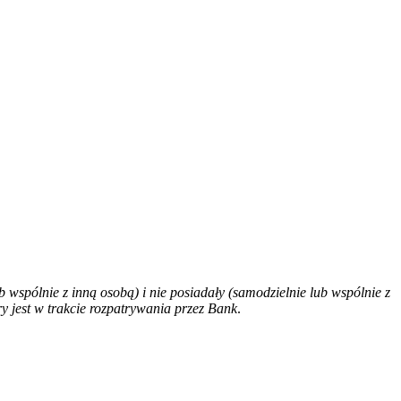
 wspólnie z inną osobą) i nie posiadały (samodzielnie lub wspólnie z
y jest w trakcie rozpatrywania przez Bank
.