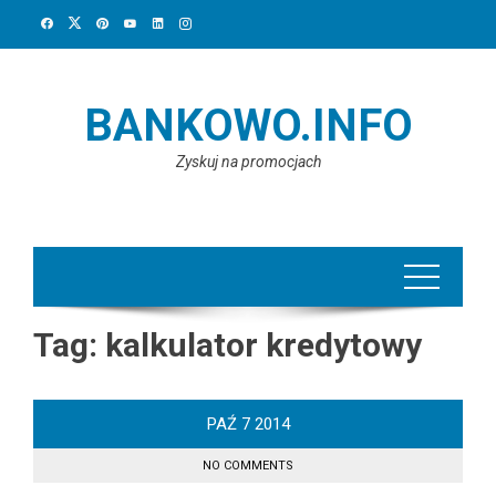
Skip
to
content
BANKOWO.INFO
Zyskuj na promocjach
Tag:
kalkulator kredytowy
PAŹ
7
2014
NO COMMENTS