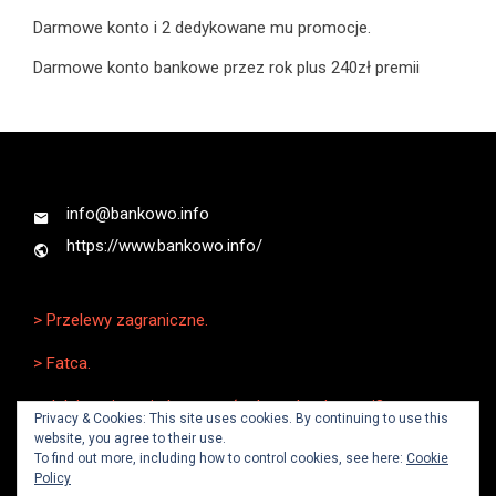
Darmowe konto i 2 dedykowane mu promocje.
Darmowe konto bankowe przez rok plus 240zł premii
info@bankowo.info
https://www.bankowo.info/
> Przelewy zagraniczne.
> Fatca.
> Jak bezpiecznie korzystać z karty kredytowej?.
Privacy & Cookies: This site uses cookies. By continuing to use this
website, you agree to their use.
To find out more, including how to control cookies, see here:
Cookie
Policy