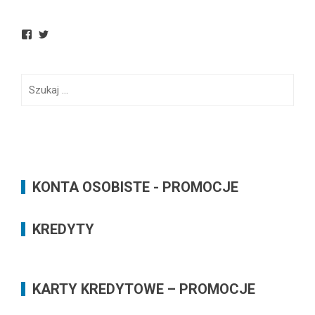
View
View
BankowoInfo’s
BankowoInfo’s
profile
profile
on
on
Facebook
Twitter
Szukaj:
KONTA OSOBISTE - PROMOCJE
KREDYTY
KARTY KREDYTOWE – PROMOCJE