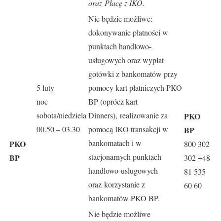
oraz Płacę z IKO.
Nie będzie możliwe:
dokonywanie płatności w
punktach handlowo-
usługowych oraz wypłat
gotówki z bankomatów przy
5 luty
pomocy kart płatniczych PKO
noc
BP (oprócz kart
sobota/niedziela
Dinners), realizowanie za
PKO
00.50 – 03.30
pomocą IKO transakcji w
BP
bankomatach i w
PKO
800 302
stacjonarnych punktach
BP
302 +48
handlowo-usługowych
81 535
oraz korzystanie z
60 60
bankomatów PKO BP.
Nie będzie możliwe