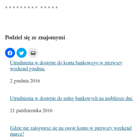
* * * * * * * * * * * * * *
Podziel się ze znajomymi
Utrudnienia w dostępie do konta bankowego w pierwszy
weekend grudnia.
Date
2 grudnia 2016
Utrudnienia w dostępie do usług bankowych na najbliższe dni.
Date
21 października 2016
Gdzie nie zalogujesz się na swoje konto w pierwszy weekend
marca?