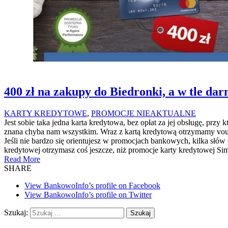
400 zł na zakupy do Biedronki, a w tle da
KARTY KREDYTOWE
,
PROMOCJE NIEAKTUALNE
Jest sobie taka jedna karta kredytowa, bez opłat za jej obsługę, prz
znana chyba nam wszystkim. Wraz z kartą kredytową otrzymamy vouc
Jeśli nie bardzo się orientujesz w promocjach bankowych, kilka słów
kredytowej otrzymasz coś jeszcze, niż promocje karty kredytowej Sim
Read More
SHARE
View BankowoInfo’s profile on Facebook
View BankowoInfo’s profile on Twitter
Szukaj: