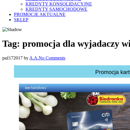
KREDYTY KONSOLIDACYJNE
KREDYTY SAMOCHODOWE
PROMOCJE AKTUALNE
SKLEP
Tag:
promocja dla wyjadaczy wi
paź
17
2017
by
A.A.
No Comments