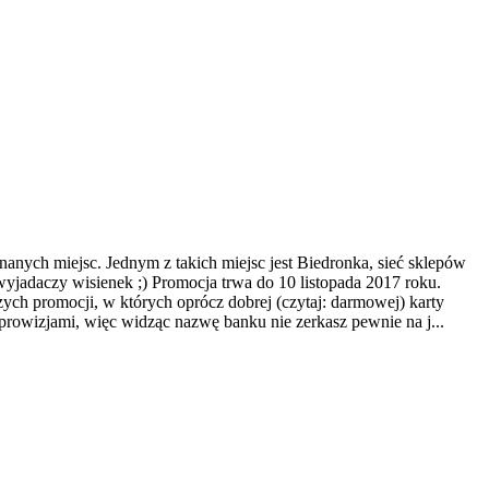
znanych miejsc. Jednym z takich miejsc jest Biedronka, sieć sklepów
wyjadaczy wisienek ;) Promocja trwa do 10 listopada 2017 roku.
zych promocji, w których oprócz dobrej (czytaj: darmowej) karty
 prowizjami, więc widząc nazwę banku nie zerkasz pewnie na j...